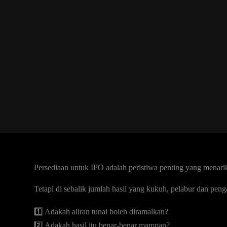
Persediaan untuk IPO adalah peristiwa penting yang menar
Tetapi di sebalik jumlah hasil yang kukuh, pelabur dan pen
1️⃣ Adakah aliran tunai boleh diramalkan?
2️⃣ Adakah hasil itu benar-benar mampan?