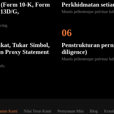
(Form 10-K, Form
Perkhidmatan setia
C13D/G,
Mauris pellentesque pulvinar ha
cing.
06
kat, Tukar Simbol,
Penstrukturan pern
n Proxy Statement
diligence)
Mauris pellentesque pulvinar ha
odo.
matan Kami
Nilai Teras Kami
Pernyataan Misi
Blog
Kenal