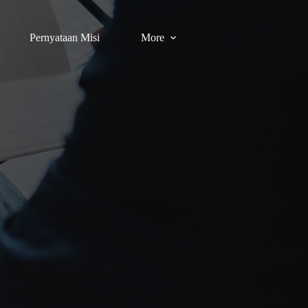
Pernyataan Misi
More