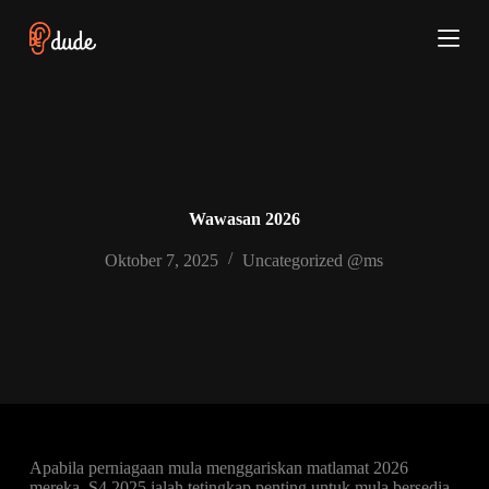
S
k
i
p
t
o
c
o
n
t
e
Wawasan 2026
n
t
Oktober 7, 2025
Uncategorized @ms
Apabila perniagaan mula menggariskan matlamat 2026
mereka, S4 2025 ialah tetingkap penting untuk mula bersedia