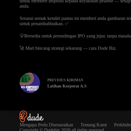
untuk memberi inspirasi kepada keyakinan pelabur — setiap
anda.
Senarai semak kendiri pantas ini memberi anda gambaran t
untuk penambahbaikan. ✅
💡Bersedia untuk perundingan IPO yang jujur, tanpa masal
🚀 Mari bincang strategi sekarang — cara Dude Biz.
PREVIOUS
KIRIMAN
Latihan Korporat A.S
Mengapa Perlu Disenaraikan
Tentang Kami
Perkhid
Copyright © Dudebiz 2026 all rights reserved.