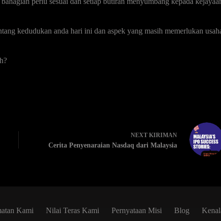
 bahagian perlu sesuai dan setiap butiran menyumbang kepada kejayaa
entang kedudukan anda hari ini dan aspek yang masih memerlukan usah
ah?
NEXT
KIRIMAN
Cerita Penyenaraian Nasdaq dari Malaysia
matan Kami
Nilai Teras Kami
Pernyataan Misi
Blog
Kenal