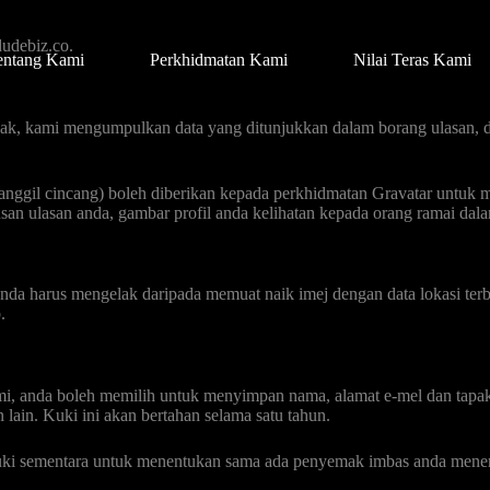
udebiz.co.
entang Kami
Perkhidmatan Kami
Nilai Teras Kami
pak, kami mengumpulkan data yang ditunjukkan dalam borang ulasan, d
panggil cincang) boleh diberikan kepada perkhidmatan Gravatar untuk
ulusan ulasan anda, gambar profil anda kelihatan kepada orang ramai dal
anda harus mengelak daripada memuat naik imej dengan data lokasi t
.
i, anda boleh memilih untuk menyimpan nama, alamat e-mel dan tapa
 lain. Kuki ini akan bertahan selama satu tahun.
ki sementara untuk menentukan sama ada penyemak imbas anda menerim