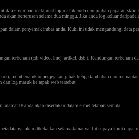
tuk menyimpan maklumat log masuk anda dan pilihan paparan skrin and
da akan berterusan selama dua minggu. Jika anda log keluar daripada a
mpan dalam penyemak imbas anda. Kuki ini tidak mengandungi data peri
ngan terbenam (cth video, imej, artikel, dsb.). Kandungan terbenam da
uki, membenamkan penjejakan pihak ketiga tambahan dan memantau in
 dan log masuk ke tapak web tersebut.
n, alamat IP anda akan disertakan dalam e-mel tetapan semula.
metadatanya akan dikekalkan selama-lamanya. Ini supaya kami dapat m