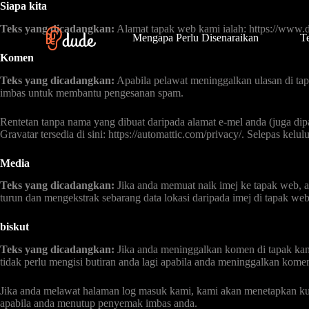
Siapa kita
S
k
Teks yang dicadangkan:
Alamat tapak web kami ialah: https://www.d
i
Mengapa Perlu Disenaraikan
T
p
Komen
t
o
Teks yang dicadangkan:
Apabila pelawat meninggalkan ulasan di ta
c
imbas untuk membantu pengesanan spam.
o
n
Rentetan tanpa nama yang dibuat daripada alamat e-mel anda (juga di
t
Gravatar tersedia di sini: https://automattic.com/privacy/. Selepas kel
e
n
t
Media
Teks yang dicadangkan:
Jika anda memuat naik imej ke tapak web, 
turun dan mengekstrak sebarang data lokasi daripada imej di tapak web
biskut
Teks yang dicadangkan:
Jika anda meninggalkan komen di tapak kam
tidak perlu mengisi butiran anda lagi apabila anda meninggalkan komen
Jika anda melawat halaman log masuk kami, kami akan menetapkan ku
apabila anda menutup penyemak imbas anda.