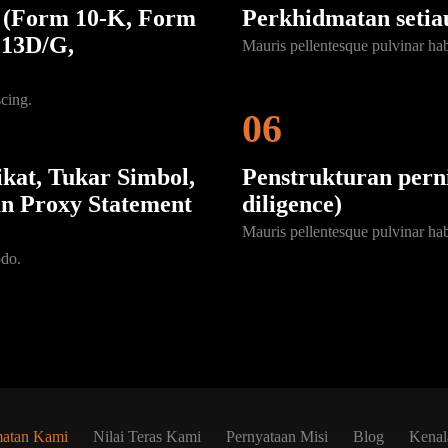
(Form 10-K, Form
Perkhidmatan setia
C13D/G,
Mauris pellentesque pulvinar ha
cing.
06
kat, Tukar Simbol,
Penstrukturan pern
n Proxy Statement
diligence)
Mauris pellentesque pulvinar ha
odo.
matan Kami
Nilai Teras Kami
Pernyataan Misi
Blog
Kenal