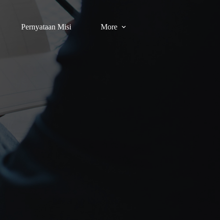
Pernyataan Misi
More