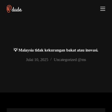
S
k
i
p
t
o
c
o
n
t
e
💡 Malaysia tidak kekurangan bakat atau inovasi.
n
t
Julai 10, 2025
Uncategorized @ms