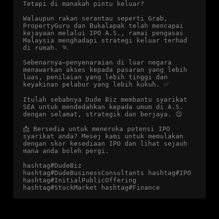
Tetapi di manakah pintu keluar?
Walaupun rakan serantau seperti Grab, 
PropertyGuru dan Bukalapak telah mencapai 
kejayaan melalui IPO A.S., ramai pengasas 
Malaysia menghadapi strategi keluar terhad 
di rumah. 🏃
Sebenarnya—penyenaraian di luar negara 
menawarkan akses kepada pasaran yang lebih 
luas, penilaian yang lebih tinggi dan 
keyakinan pelabur yang lebih kukuh. ✅
Itulah sebabnya Dude Biz membantu syarikat 
SEA untuk mendedahkan kepada umum di A.S. 
dengan selamat, strategik dan berjaya. 😉
📩 Bersedia untuk meneroka potensi IPO 
syarikat anda? Mesej kami untuk memulakan 
dengan skor kesediaan IPO dan lihat sejauh 
mana anda boleh pergi.
hashtag#DudeBiz 
hashtag#DudeBusinessConsultants hashtag#IPO 
hashtag#InitialPublicOffering 
hashtag#StockMarket hashtag#Finance