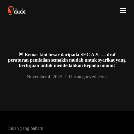
S
k
i
p
t
o
c
o
n
t
🚨 Kemas kini besar daripada SEC A.S. — draf
e
peraturan pemfailan semakin mudah untuk syarikat yang
n
bertujuan untuk mendedahkan kepada umum!
t
November 4, 2025
Uncategorized @ms
Inilah yang baharu: