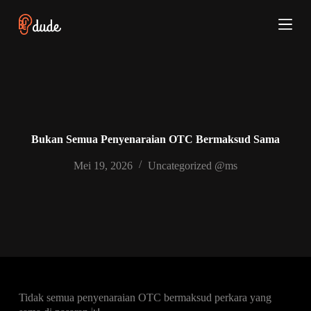
S
k
i
p
t
o
c
o
n
t
e
Bukan Semua Penyenaraian OTC Bermaksud Sama
n
t
Mei 19, 2026
Uncategorized @ms
Tidak semua penyenaraian OTC bermaksud perkara yang