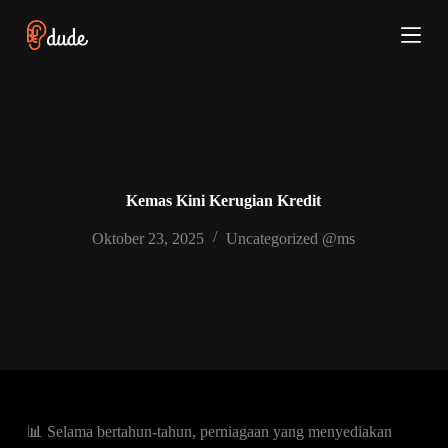
S
k
i
p
t
o
c
o
n
t
e
Kemas Kini Kerugian Kredit
n
t
Oktober 23, 2025
Uncategorized @ms
📊 Selama bertahun-tahun, perniagaan yang menyediakan